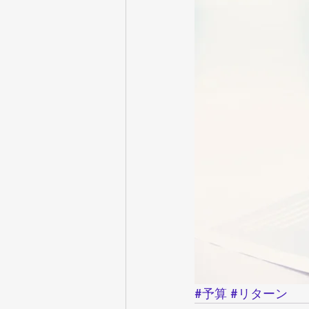
#予算
#リターン